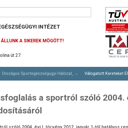
GÉSZSÉGÜGYI INTÉZET
ÁLLUNK A SIKEREK MÖGÖTT!
lina út 27.
488 61 00
ím: info@osei.hu
Országos Sportegészségügyi Hálózat
Válogatott Kereteket El
ásfoglalás a sportról szóló 2004. 
osításáról
tról szóló 2004. évi I. törvény 2012. január 1-től hatályos 