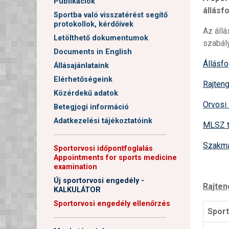
Publikációk
állásf
Sportba való visszatérést segítő
protokollok, kérdőívek
Az állá
Letölthető dokumentumok
szabály
Documents in English
Állásfo
Állásajánlataink
Elérhetőségeink
Rajten
Közérdekű adatok
Orvosi
Betegjogi információ
Adatkezelési tájékoztatóink
MLSZ tá
──────────────────────
Szakmai
Sportorvosi időpontfoglalás
Appointments for sports medicine
examination
Új sportorvosi engedély -
Rajten
KALKULÁTOR
Sportorvosi engedély ellenőrzés
Spor
──────────────────────