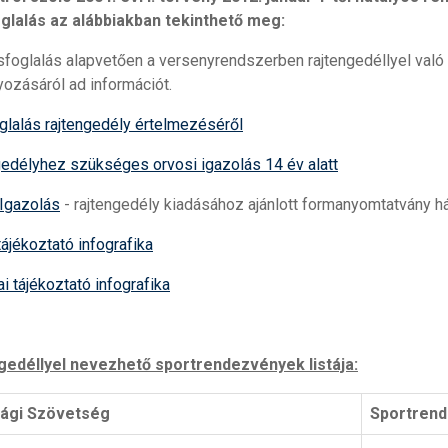
oglalás az alábbiakban tekinthető meg:
sfoglalás alapvetően a versenyrendszerben rajtengedéllyel való 
ozásáról ad információt.
glalás rajtengedély értelmezéséről
gedélyhez szükséges orvosi igazolás 14 év alatt
 Igazolás
- rajtengedély kiadásához ajánlott formanyomtatvány 
jékoztató infografika
 tájékoztató infografika
gedéllyel nevezhető sportrendezvények listája:
tági Szövetség
Sportren