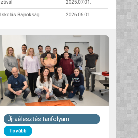
ztivál
2025.07.01.
 Iskolás Bajnokság
2026.06.01.
Újraélesztés tanfolyam
Tovább