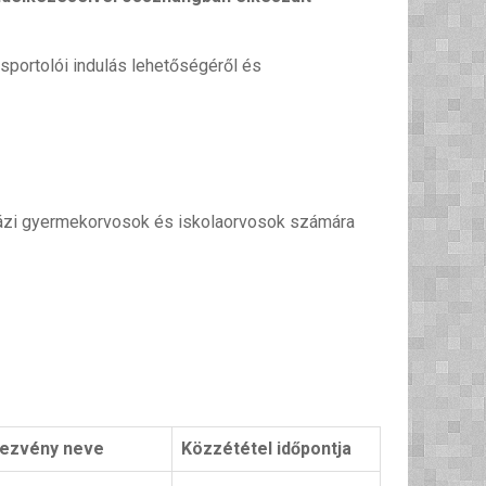
sportolói indulás lehetőségéről és
házi gyermekorvosok és iskolaorvosok számára
dezvény neve
Közzététel időpontja