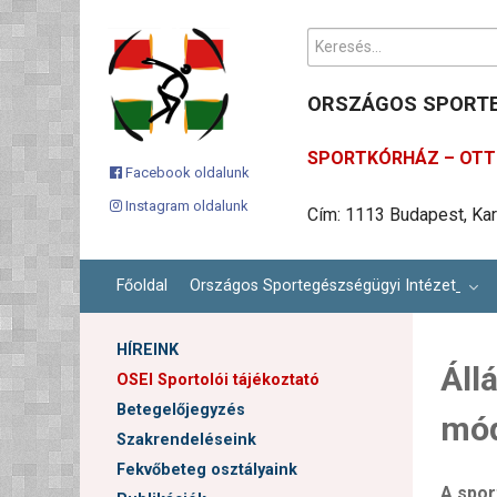
Keresés...
ORSZÁGOS SPORTE
SPORTKÓRHÁZ – OTT 
Facebook oldalunk
Instagram oldalunk
Cím: 1113 Budapest, Karo
Telefonszámunk: +36 1 
Ügyfélszolgálati email c
Főoldal
Országos Sportegészségügyi Intézet
HÍREINK
Áll
OSEI Sportolói tájékoztató
Betegelőjegyzés
mód
Szakrendeléseink
Fekvőbeteg osztályaink
A spor