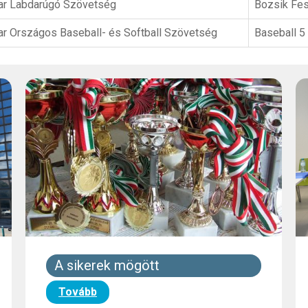
r Labdarúgó Szövetség
Bozsik Fes
r Országos Baseball- és Softball Szövetség
Baseball 5
A sikerek mögött
Tovább