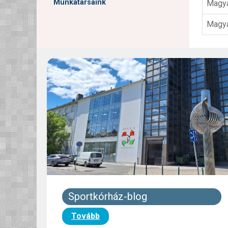
Munkatársaink
Magya
Magya
Sportkórház-blog
Tovább