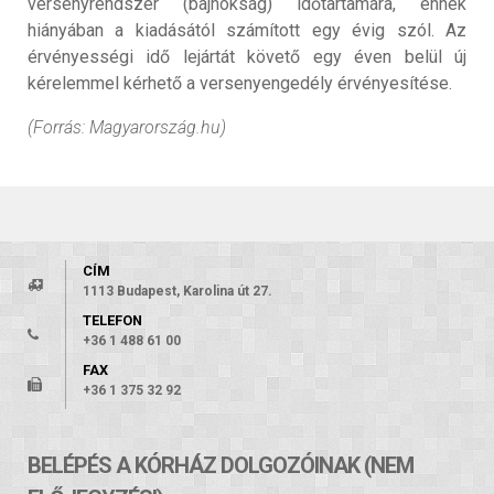
versenyrendszer (bajnokság) időtartamára, ennek
hiányában a kiadásától számított egy évig szól. Az
érvényességi idő lejártát követő egy éven belül új
kérelemmel kérhető a versenyengedély érvényesítése.
(Forrás: Magyarország.hu)
CÍM
1113 Budapest, Karolina út 27.
TELEFON
+36 1 488 61 00
FAX
+36 1 375 32 92
BELÉPÉS A KÓRHÁZ DOLGOZÓINAK (NEM