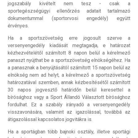
jogszabály kivételt nem tesz - csak a
sportegészségügyi ellenőrzés adatait tartalmazó
dokumentummal (sportorvosi engedély) együtt
érvényes.
Ha a sportszövetség erre jogosult szerve a
versenyengedély kiadását megtagadja, e határozat
kézhezvételétől számított 8 napon belül a kérelmező
panaszt nyújthat be a sportszövetség elnökségéhez. Ha
a panasznak a benyújtásától számított 15 napon belül az
elnökség nem ad helyt, a kérelmező a sportszövetség
határozatával szemben, annak kézbesítésétől számított
30 napos jogvesztő határidőn belül keresettel a
bírósághoz vagy a Sport Állandó Választott bírósághoz
fordulhat. Ez a szabály irányadó a versenyengedély
visszavonására, valamint az igazolással, továbbá az
átigazolással kapcsolatos jogvitákra is.
Ha a sportágban több bajnoki osztály, illetve sportági