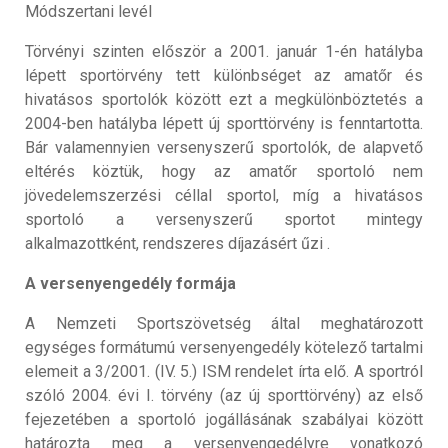
Módszertani levél
Törvényi szinten először a 2001. január 1-én hatályba
lépett sportörvény tett különbséget az amatőr és
hivatásos sportolók között ezt a megkülönböztetés a
2004-ben hatályba lépett új sporttörvény is fenntartotta.
Bár valamennyien versenyszerű sportolók, de alapvető
eltérés köztük, hogy az amatőr sportoló nem
jövedelemszerzési céllal sportol, míg a hivatásos
sportoló a versenyszerű sportot mintegy
alkalmazottként, rendszeres díjazásért űzi .
A versenyengedély formája
A Nemzeti Sportszövetség által meghatározott
egységes formátumú versenyengedély kötelező tartalmi
elemeit a 3/2001. (IV. 5.) ISM rendelet írta elő. A sportról
szóló 2004. évi I. törvény (az új sporttörvény) az első
fejezetében a sportoló jogállásának szabályai között
határozta meg a versenyengedélyre vonatkozó