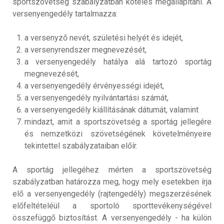
sportszövetség szabályzatban köteles megállapítani. A
versenyengedély tartalmazza:
a versenyző nevét, születési helyét és idejét,
a versenyrendszer megnevezését,
a versenyengedély hatálya alá tartozó sportág
megnevezését,
a versenyengedély érvényességi idejét,
a versenyengedély nyilvántartási számát,
a versenyengedély kiállításának dátumát, valamint
mindazt, amit a sportszövetség a sportág jellegére
és nemzetközi szövetségének követelményeire
tekintettel szabályzataiban előír.
A sportág jellegéhez mérten a sportszövetség
szabályzatban határozza meg, hogy mely esetekben írja
elő a versenyengedély (rajtengedély) megszerzésének
előfeltételéül a sportoló sporttevékenységével
összefüggő biztosítást. A versenyengedély - ha külön