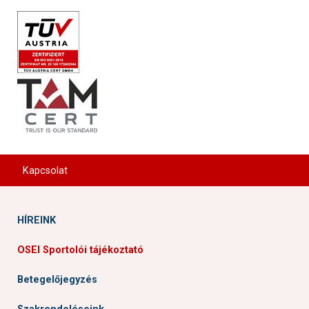
Cím: 1113 Budapest, Karolina út 27.
Kapcsolat
HÍREINK
OSEI Sportolói tájékoztató
Betegelőjegyzés