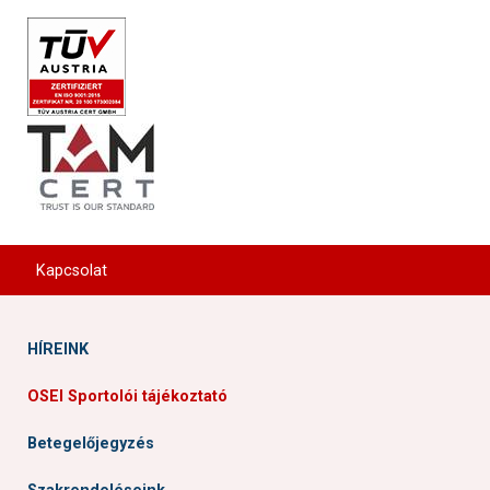
Cím: 1113 Budapest, Karolina út 27.
Kapcsolat
HÍREINK
OSEI Sportolói tájékoztató
Betegelőjegyzés