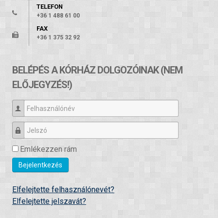
TELEFON
+36 1 488 61 00
FAX
+36 1 375 32 92
BELÉPÉS A KÓRHÁZ DOLGOZÓINAK (NEM
ELŐJEGYZÉS!)
Felhasználónév
Jelszó
Emlékezzen rám
Bejelentkezés
Elfelejtette felhasználónevét?
Elfelejtette jelszavát?