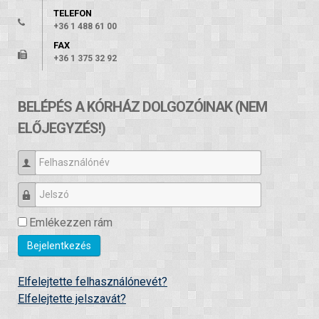
TELEFON
+36 1 488 61 00
FAX
+36 1 375 32 92
BELÉPÉS A KÓRHÁZ DOLGOZÓINAK (NEM
ELŐJEGYZÉS!)
Felhasználónév
Jelszó
Emlékezzen rám
Bejelentkezés
Elfelejtette felhasználónevét?
Elfelejtette jelszavát?