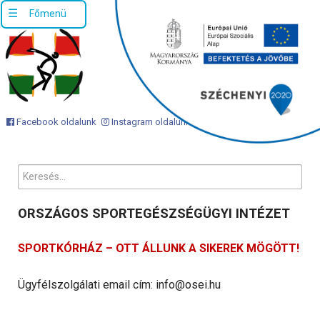
Facebook oldalunk
Instagram oldalunk
Keresés...
ORSZÁGOS SPORTEGÉSZSÉGÜGYI INTÉZET
SPORTKÓRHÁZ – OTT ÁLLUNK A SIKEREK MÖGÖTT!
Ügyfélszolgálati email cím: info@osei.hu
Cím: 1113 Budapest, Karolina út 27.
Telefonszámunk: +36 1 488 61 00