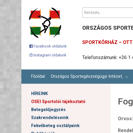
Keresés...
ORSZÁGOS SPORTE
SPORTKÓRHÁZ – OTT 
Facebook oldalunk
Instagram oldalunk
Ügyfélszolgálati email c
Cím: 1113 Budapest, Karo
Telefonszámunk: +36 1 
Főoldal
Országos Sportegészségügyi Intézet
HÍREINK
Fog
OSEI Sportolói tájékoztató
Betegelőjegyzés
Szakrendeléseink
Orvos:
Fekvőbeteg osztályaink
Rendel