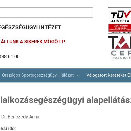
GÉSZSÉGÜGYI INTÉZET
ÁLLUNK A SIKEREK MÖGÖTT!
ím: info@osei.hu
lina út 27.
488 61 00
Országos Sportegészségügyi Hálózat
Válogatott Kereteket El
lalkozásegészégügyi alapellátás
Dr. Benczédy Anna
ési idő: