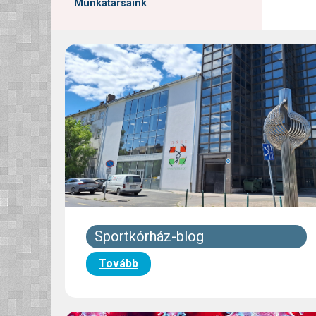
Munkatársaink
Sportkórház-blog
Tovább