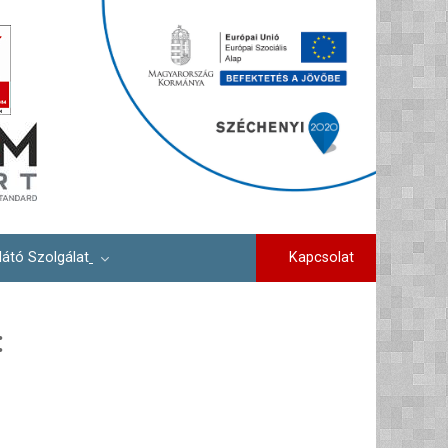
Kapcsolat
látó Szolgálat
: