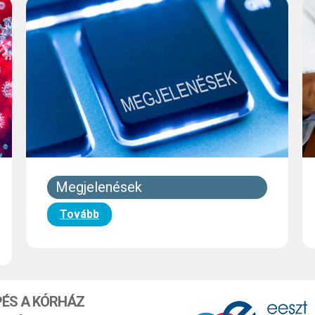
Megjelenések
Tovább
PÉS A KÓRHÁZ