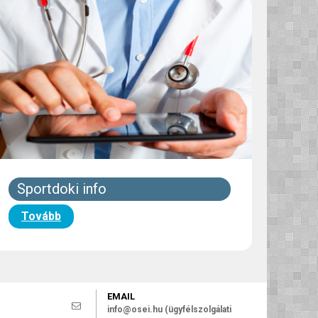
Sportdoki info
Tovább
EMAIL
info@osei.hu (ügyfélszolgálati