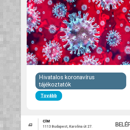
Hivatalos koronavírus
tájékoztatók
Tovább
CÍM
BELÉ
1113 Budapest, Karolina út 27.