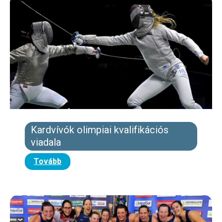
Kardvívók olimpiai kvalifikációs
viadala
Tovább