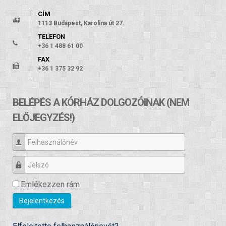
CÍM
1113 Budapest, Karolina út 27.
TELEFON
+36 1 488 61 00
FAX
+36 1 375 32 92
BELÉPÉS A KÓRHÁZ DOLGOZÓINAK (NEM
ELŐJEGYZÉS!)
Felhasználónév
Jelszó
Emlékezzen rám
Bejelentkezés