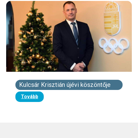
Kulcsár Krisztián újévi köszöntője
Tovább