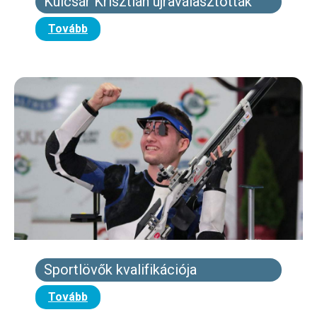
Kulcsár Krisztián újraválasztották
Tovább
Sportlövők kvalifikációja
Tovább