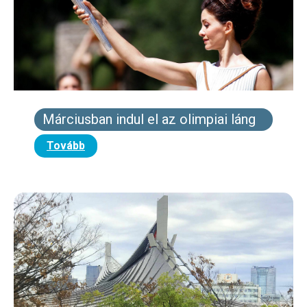
Márciusban indul el az olimpiai láng
Tovább