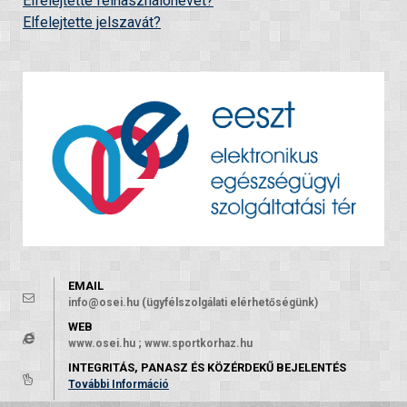
Elfelejtette felhasználónevét?
Elfelejtette jelszavát?
EMAIL
info@osei.hu (ügyfélszolgálati elérhetőségünk)
WEB
www.osei.hu ; www.sportkorhaz.hu
INTEGRITÁS, PANASZ ÉS KÖZÉRDEKŰ BEJELENTÉS
További Információ