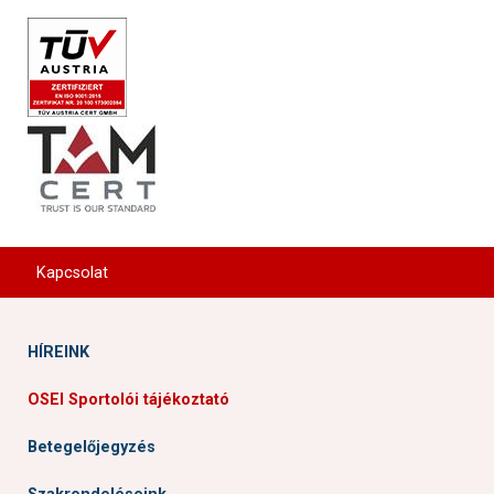
Cím: 1113 Budapest, Karolina út 27.
Kapcsolat
HÍREINK
OSEI Sportolói tájékoztató
Betegelőjegyzés