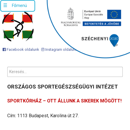
Facebook oldalunk
Instagram oldalunk
Keresés...
ORSZÁGOS SPORTEGÉSZSÉGÜGYI INTÉZET
SPORTKÓRHÁZ – OTT ÁLLUNK A SIKEREK MÖGÖTT!
Telefonszámunk: +36 1 488 61 00
Ügyfélszolgálati email cím: info@osei.hu