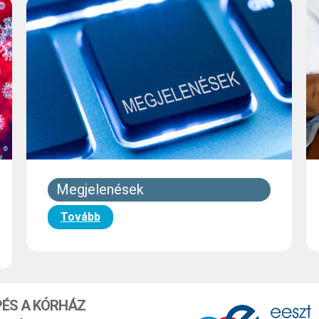
Megjelenések
Tovább
PÉS A KÓRHÁZ