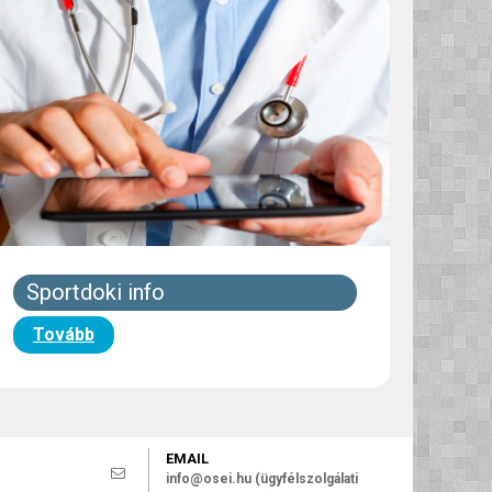
Sportdoki info
Tovább
EMAIL
info@osei.hu (ügyfélszolgálati