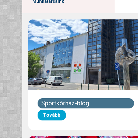
Munkatársaink
Sportkórház-blog
Tovább