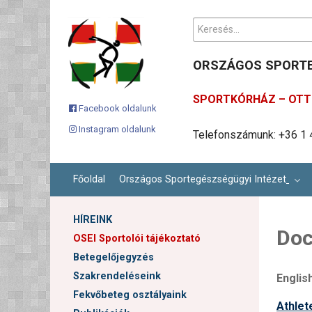
Keresés...
ORSZÁGOS SPORTE
SPORTKÓRHÁZ – OTT 
Facebook oldalunk
Telefonszámunk: +36 1 
Instagram oldalunk
Ügyfélszolgálati email c
Cím: 1113 Budapest, Karo
Főoldal
Országos Sportegészségügyi Intézet
HÍREINK
Doc
OSEI Sportolói tájékoztató
Betegelőjegyzés
Szakrendeléseink
Englis
Fekvőbeteg osztályaink
Athlet