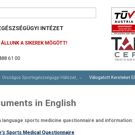
GÉSZSÉGÜGYI INTÉZET
ÁLLUNK A SIKEREK MÖGÖTT!
488 61 00
ím: info@osei.hu
lina út 27.
Országos Sportegészségügyi Hálózat
Válogatott Kereteket El
uments in English
h language sports medicine questionnaire and information:
e's Sports Medical Questionnaire