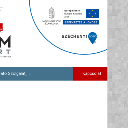
Kapcsolat
látó Szolgálat