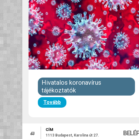
Hivatalos koronavírus
tájékoztatók
Tovább
CÍM
BELÉ
1113 Budapest, Karolina út 27.